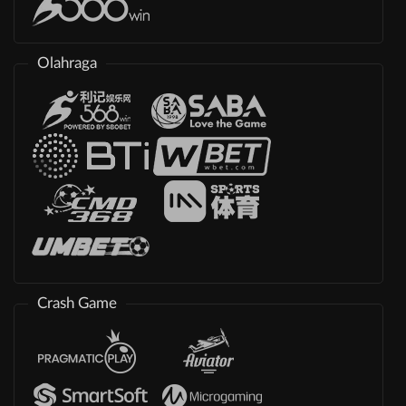
Olahraga
Crash Game