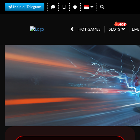
Main di Telegram
HOT GAMES
SLOTS
LIV