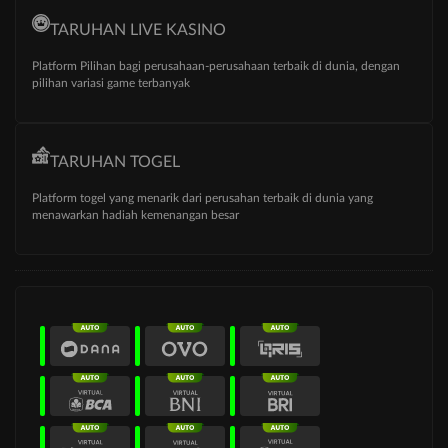
TARUHAN LIVE KASINO
Platform Pilihan bagi perusahaan-perusahaan terbaik di dunia, dengan
pilihan variasi game terbanyak
TARUHAN TOGEL
Platform togel yang menarik dari perusahan terbaik di dunia yang
menawarkan hadiah kemenangan besar