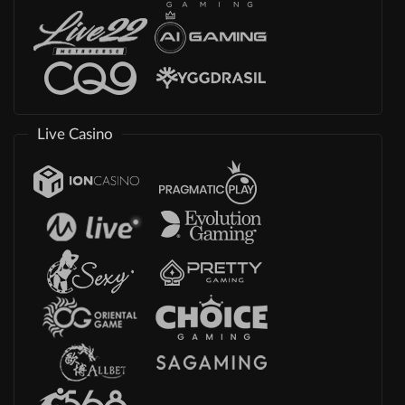
Live Casino