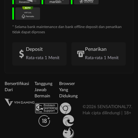
* Selama bank maintenance dan bank offline deposit dan penarikan
tidak dapat diproses
Deposit
Penarikan
Rata-rata 1 Menit
Rata-rata 1 Menit
Bersertifikasi
Tanggung
Browser
Dari
Jawab
Yang
Bermain
Didukung
©2026 SENSATIONAL77.
Hak cipta dilindungi | 18+