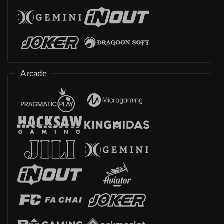
Arcade