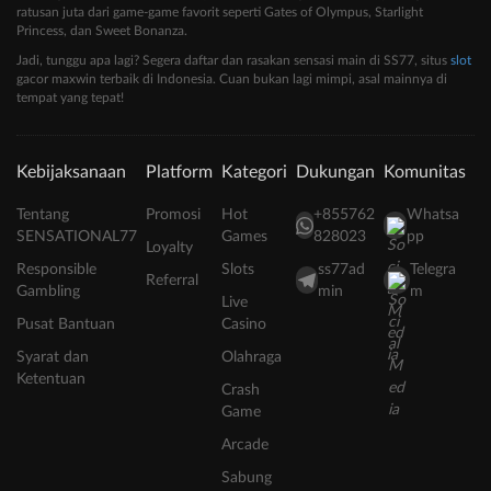
ratusan juta dari game-game favorit seperti Gates of Olympus, Starlight
Princess, dan Sweet Bonanza.
Jadi, tunggu apa lagi? Segera daftar dan rasakan sensasi main di SS77, situs
slot
gacor maxwin terbaik di Indonesia. Cuan bukan lagi mimpi, asal mainnya di
tempat yang tepat!
Kebijaksanaan
Platform
Kategori
Dukungan
Komunitas
Tentang
Promosi
Hot
+855762
Whatsa
SENSATIONAL77
Games
828023
pp
Loyalty
Responsible
Slots
ss77ad
Telegra
Referral
Gambling
min
m
Live
Pusat Bantuan
Casino
Syarat dan
Olahraga
Ketentuan
Crash
Game
Arcade
Sabung