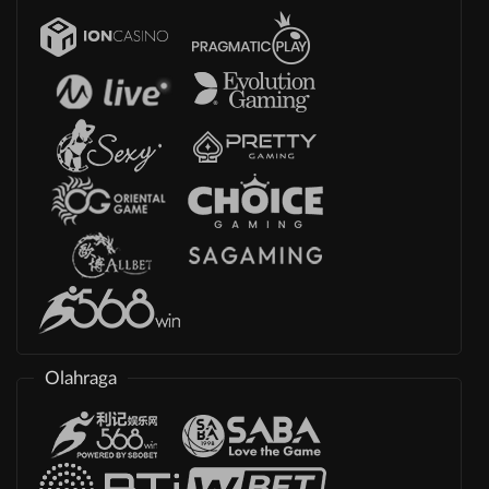
Olahraga