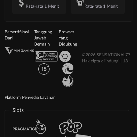
Rata-rata 1 Menit
Rata-rata 1 Menit
Bersertifikasi
Tanggung
Browser
Dari
Jawab
Yang
Bermain
Didukung
©2026 SENSATIONAL77.
Hak cipta dilindungi | 18+
Platform Penyedia Layanan
Slots