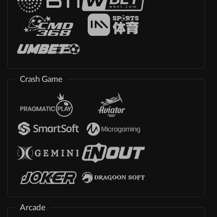
Crash Game
Arcade