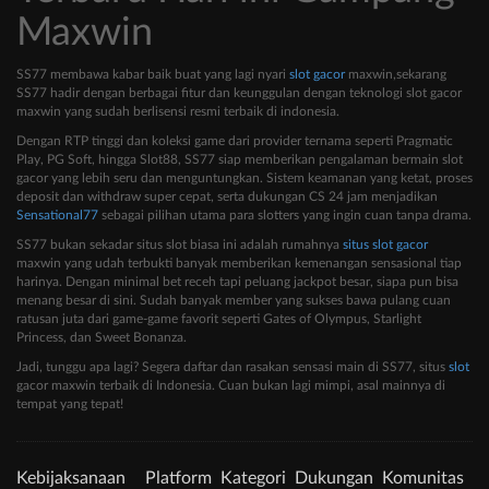
Maxwin
SS77 membawa kabar baik buat yang lagi nyari
slot gacor
maxwin,sekarang
SS77 hadir dengan berbagai fitur dan keunggulan dengan teknologi slot gacor
maxwin yang sudah berlisensi resmi terbaik di indonesia.
Dengan RTP tinggi dan koleksi game dari provider ternama seperti Pragmatic
Play, PG Soft, hingga Slot88, SS77 siap memberikan pengalaman bermain slot
gacor yang lebih seru dan menguntungkan. Sistem keamanan yang ketat, proses
deposit dan withdraw super cepat, serta dukungan CS 24 jam menjadikan
Sensational77
sebagai pilihan utama para slotters yang ingin cuan tanpa drama.
SS77 bukan sekadar situs slot biasa ini adalah rumahnya
situs slot gacor
maxwin yang udah terbukti banyak memberikan kemenangan sensasional tiap
harinya. Dengan minimal bet receh tapi peluang jackpot besar, siapa pun bisa
menang besar di sini. Sudah banyak member yang sukses bawa pulang cuan
ratusan juta dari game-game favorit seperti Gates of Olympus, Starlight
Princess, dan Sweet Bonanza.
Jadi, tunggu apa lagi? Segera daftar dan rasakan sensasi main di SS77, situs
slot
gacor maxwin terbaik di Indonesia. Cuan bukan lagi mimpi, asal mainnya di
tempat yang tepat!
Kebijaksanaan
Platform
Kategori
Dukungan
Komunitas