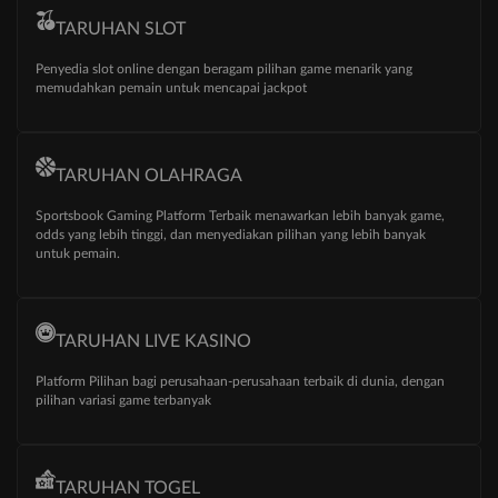
TARUHAN SLOT
Penyedia slot online dengan beragam pilihan game menarik yang
memudahkan pemain untuk mencapai jackpot
TARUHAN OLAHRAGA
Sportsbook Gaming Platform Terbaik menawarkan lebih banyak game,
odds yang lebih tinggi, dan menyediakan pilihan yang lebih banyak
untuk pemain.
TARUHAN LIVE KASINO
Platform Pilihan bagi perusahaan-perusahaan terbaik di dunia, dengan
pilihan variasi game terbanyak
TARUHAN TOGEL