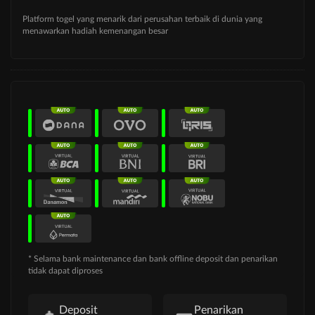
Platform togel yang menarik dari perusahan terbaik di dunia yang
menawarkan hadiah kemenangan besar
* Selama bank maintenance dan bank offline deposit dan penarikan
tidak dapat diproses
Deposit
Penarikan